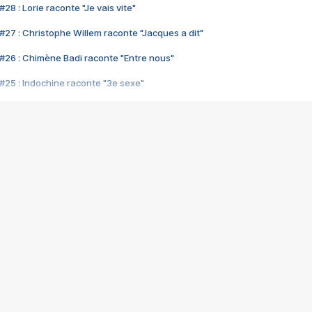
28 : Lorie raconte "Je vais vite"
#27 : Christophe Willem raconte "Jacques a dit"
#26 : Chimène Badi raconte "Entre nous"
#25 : Indochine raconte "3e sexe"
#24 : Zaho raconte "C'est chelou"
#23 : Patrick Bruel raconte "Au café des délices"
#22 : Kyo raconte "Le chemin"
#21 : Nolwenn Leroy raconte "Cassé"
#20 : Patrick Hernandez raconte "Born to be alive"
#19 : Lorie raconte "Près de moi"
#18 : Michael Jones raconte "A nos actes manqués" (avec Jean-Jacque
#17 : Khaled raconte "Aïcha"
#16 : Corneille raconte "Parce qu'on vient de loin"