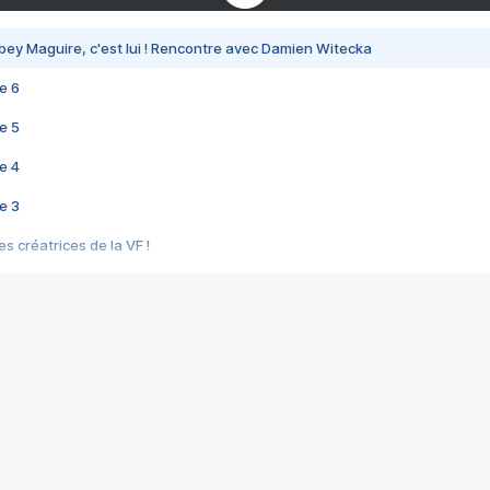
bey Maguire, c'est lui ! Rencontre avec Damien Witecka
e 6
e 5
e 4
e 3
s créatrices de la VF !
e 2
e 1
e Mektoub My Love arrive enfin ! Rencontre avec Shaïn Boumedine et Sal
i : après Toni en famille
elle réalise le bouleversant Dites lui que je l'aime
ais ! Rencontre autour de Vie privée de Rebecca Zlotowski