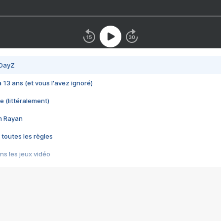
 DayZ
 a 13 ans (et vous l'avez ignoré)
e (littéralement)
im Rayan
 toutes les règles
s les jeux vidéo
us choquant de Rockstar ? - Le scandale BULLY
e plus moche de Steam
du RÊVE tourne au CAUCHEMAR