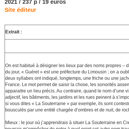
2021 / 237 p / 19 euros
Site éditeur
Extrait :
On est habitué à désigner les lieux par des noms propres – 
du jour, « Guéret » est une préfecture du Limousin ; on a oub
deux syllabes ont indiqué, longtemps, une friche ou une jach
France. Le mot permet de saisir la chose, les sonorités asse
apparaitre un lieu précis. Au contraire, quand le nom d’une vi
adjectif, les bâtiments, les jardins et les rues peinent à s’imp
si vous dites « La Souterraine » par exemple, ils sont contes
bousculés par une entité chargée d’ombres et de nuit, de roch
Mieux : le jour où j’apprendrais à situer La Souterraine en Cr
pourrais m’empêcher de noter à quel point cet autre nom trav