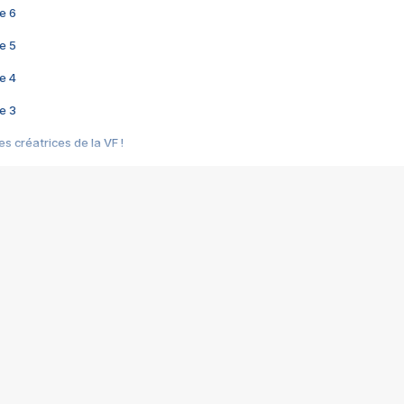
e 6
e 5
e 4
e 3
s créatrices de la VF !
e 2
e 1
e Mektoub My Love arrive enfin ! Rencontre avec Shaïn Boumedine et Sal
i : après Toni en famille
elle réalise le bouleversant Dites lui que je l'aime
ais ! Rencontre autour de Vie privée de Rebecca Zlotowski
 de Marguerite, Grave... Rencontre avec Ella Rumpf
 Les Rêveurs, un film intime sur la santé mentale