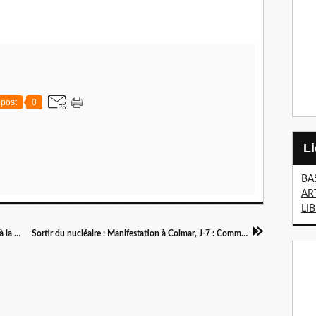
post
0
BA
AR
LI
Convergence des luttes hier à Paris : reportage à la Bourse
Sortir du nucléaire : Manifestation à Colmar, J-7 : Communiqué