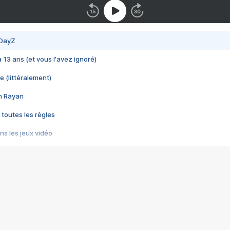
 DayZ
 a 13 ans (et vous l'avez ignoré)
e (littéralement)
im Rayan
 toutes les règles
s les jeux vidéo
us choquant de Rockstar ? - Le scandale BULLY
e plus moche de Steam
du RÊVE tourne au CAUCHEMAR
pendant 8 heures
it… à tort