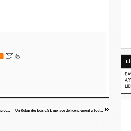
0
BA
AR
LI
Aubagne / Festival du film militant, la semaine prochaine
Un Robin des bois CGT, menacé de licenciement à Toulouse