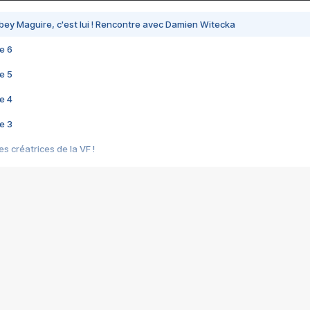
bey Maguire, c'est lui ! Rencontre avec Damien Witecka
e 6
e 5
e 4
e 3
s créatrices de la VF !
e 2
e 1
e Mektoub My Love arrive enfin ! Rencontre avec Shaïn Boumedine et Sal
i : après Toni en famille
elle réalise le bouleversant Dites lui que je l'aime
ais ! Rencontre autour de Vie privée de Rebecca Zlotowski