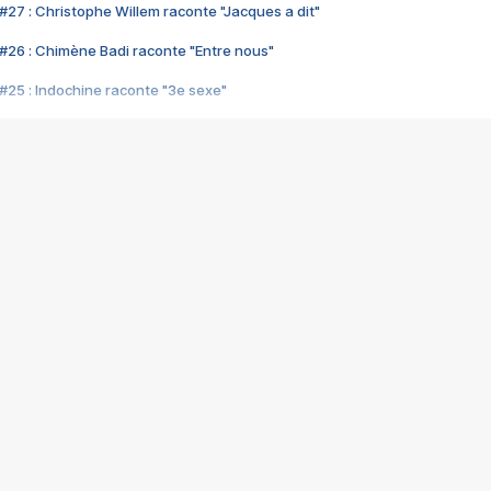
#27 : Christophe Willem raconte "Jacques a dit"
#26 : Chimène Badi raconte "Entre nous"
#25 : Indochine raconte "3e sexe"
#24 : Zaho raconte "C'est chelou"
#23 : Patrick Bruel raconte "Au café des délices"
#22 : Kyo raconte "Le chemin"
#21 : Nolwenn Leroy raconte "Cassé"
#20 : Patrick Hernandez raconte "Born to be alive"
#19 : Lorie raconte "Près de moi"
#18 : Michael Jones raconte "A nos actes manqués" (avec Jean-Jacque
#17 : Khaled raconte "Aïcha"
#16 : Corneille raconte "Parce qu'on vient de loin"
#15 : Indochine raconte "L'aventurier"