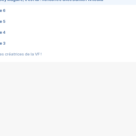
e 6
e 5
e 4
e 3
s créatrices de la VF !
e 2
e 1
e Mektoub My Love arrive enfin ! Rencontre avec Shaïn Boumedine et Sal
i : après Toni en famille
elle réalise le bouleversant Dites lui que je l'aime
ais ! Rencontre autour de Vie privée de Rebecca Zlotowski
 de Marguerite, Grave... Rencontre avec Ella Rumpf