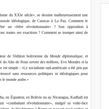
ialisme du XXIe siècle», se dessine malheureusement une
e boussole idéologique, de Caracas à La Paz. Comment le
l être un «frère révolutionnaire» ? Son opposition à
e donc toutes ses exactions ? Comment se tromper ainsi de
teur de l'édition bolivienne du
Monde diplomatique
, et
vé do Alto de
Nous serons des millions
, Evo Morales et la
e est simple : «Le socialisme sud-américain a été pris par
retrouvé sans ressources politiques ni idéologiques pour
ans le monde arabe.»
ba, en Équateur, en Bolivie ou au Nicaragua, Kadhafi est
n «combattant révolutionnaire», malgré sa volte-face
Occident, de Washington à Rome en passant par Londres et