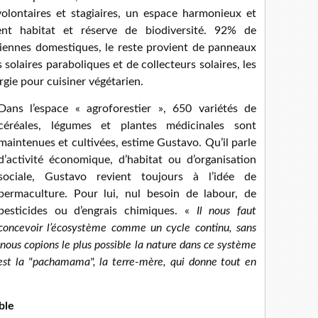
volontaires et stagiaires, un espace harmonieux et
nt habitat et réserve de biodiversité. 92% de
éoliennes domestiques, le reste provient de panneaux
olaires paraboliques et de collecteurs solaires, les
rgie pour cuisiner végétarien.
Dans l’espace « agroforestier », 650 variétés de
céréales, légumes et plantes médicinales sont
maintenues et cultivées, estime Gustavo. Qu’il parle
d’activité économique, d’habitat ou d’organisation
sociale, Gustavo revient toujours à l’idée de
permaculture. Pour lui, nul besoin de labour, de
pesticides ou d’engrais chimiques. «
Il nous faut
concevoir l’écosystème comme un cycle continu, sans
e nous copions le plus possible la nature dans ce système
r est la "pachamama", la terre-mère, qui donne tout en
ble