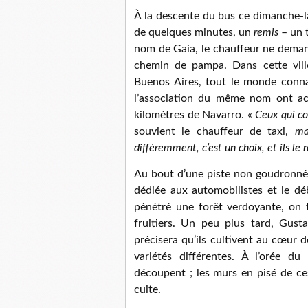
À la descente du bus ce dimanche-là
de quelques minutes, un
remis
– un t
nom de Gaia, le chauffeur ne deman
chemin de pampa. Dans cette vill
Buenos Aires, tout le monde connaî
l’association du même nom ont ach
kilomètres de Navarro. «
Ceux qui co
souvient le chauffeur de taxi,
ma
différemment, c’est un choix, et ils le 
Au bout d’une piste non goudronnée,
dédiée aux automobilistes et le d
pénétré une forêt verdoyante, on t
fruitiers. Un peu plus tard, Gusta
précisera qu’ils cultivent au cœur d
variétés différentes. À l’orée du
découpent ; les murs en pisé de ces
cuite.