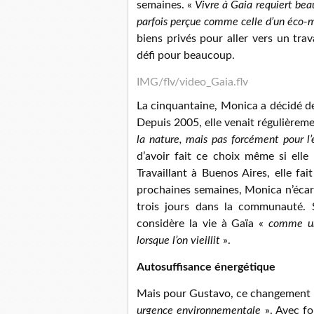
semaines. «
Vivre à Gaia requiert beau
parfois perçue comme celle d’un éco-
biens privés pour aller vers un tra
défi pour beaucoup.
IMG/flv/video_Gaia.flv
La cinquantaine, Monica a décidé de v
Depuis 2005, elle venait régulièreme
la nature, mais pas forcément pour l’
d’avoir fait ce choix même si elle 
Travaillant à Buenos Aires, elle fa
prochaines semaines, Monica n’écart
trois jours dans la communauté. 
considère la vie à Gaïa «
comme un
lorsque l’on vieillit
».
Autosuffisance énergétique
Mais pour Gustavo, ce changement r
urgence environnementale
». Avec fo