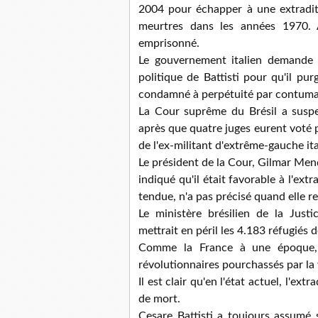
2004 pour échapper à une extraditi
meurtres dans les années 1970. 
emprisonné.
Le gouvernement italien demande 
politique de Battisti pour qu'il pu
condamné à perpétuité par contuma
La Cour suprême du Brésil a suspe
après que quatre juges eurent voté po
de l'ex-militant d'extrême-gauche ita
Le président de la Cour, Gilmar Mende
indiqué qu'il était favorable à l'ext
tendue, n'a pas précisé quand elle r
Le ministère brésilien de la Justi
mettrait en péril les 4.183 réfugiés d
Comme la France à une époque, l
révolutionnaires pourchassés par la 
Il est clair qu'en l'état actuel, l'extr
de mort.
Cesare Battisti a toujours assumé 