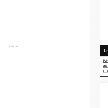
Publicité
BA
AR
LI