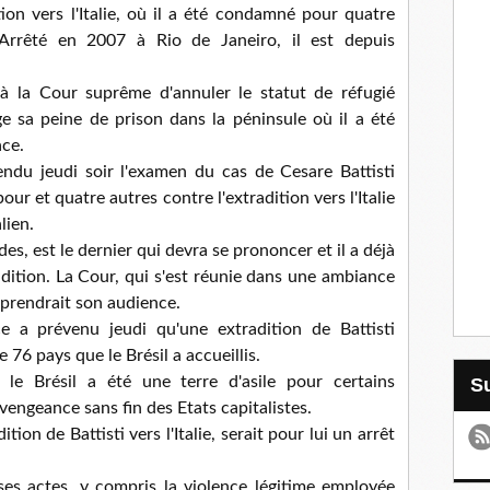
on vers l'Italie, où il a été condamné pour quatre
Arrêté en 2007 à Rio de Janeiro, il est depuis
à la Cour suprême d'annuler le statut de réfugié
rge sa peine de prison dans la péninsule où il a été
ce.
ndu jeudi soir l'examen du cas de Cesare Battisti
ur et quatre autres contre l'extradition vers l'Italie
lien.
s, est le dernier qui devra se prononcer et il a déjà
radition. La Cour, qui s'est réunie dans une ambiance
eprendrait son audience.
ce a prévenu jeudi qu'une extradition de Battisti
e 76 pays que le Brésil a accueillis.
e Brésil a été une terre d'asile pour certains
vengeance sans fin des Etats capitalistes.
adition de Battisti vers l'Italie, serait pour lui un arrêt
ses actes, y compris la violence légitime employée