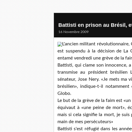
Battisti en prison au Brésil, e
16 Novembre 2009
L'ancien militant révolutionnaire, 
est suspendu à la décision de La C
entamé vendredi une grève de la faim
Battisti, qui clame son innocence, a
transmise au président brésilien L
sénateur, Jose Nery. «Je mets ma vi
brésilien», indique-t-il notamment 
Globo.
Le but de la grève de la faim est «un
équivaut à «une peine de mort», écr
mais si cela signifie la mort, je sui
main de mes persécuteurs»
Battisti s'est réfugié dans les anné