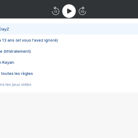
 DayZ
 a 13 ans (et vous l'avez ignoré)
e (littéralement)
im Rayan
 toutes les règles
s les jeux vidéo
us choquant de Rockstar ? - Le scandale BULLY
e plus moche de Steam
du RÊVE tourne au CAUCHEMAR
pendant 8 heures