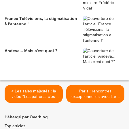
France Télévisions, la stigmatisation
à l'antenne !
Andeva... Mais c'est quoi ?
< Les sales majestés : la
Paris : rencontres
vidéo "Les patrons, c'est
exceptionnelles avec Tariq
comme les cochons"
Ali pour "Obama s'en va-t-
en guerre" >
Hébergé par Overblog
Top articles