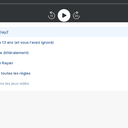
 DayZ
 a 13 ans (et vous l'avez ignoré)
e (littéralement)
im Rayan
 toutes les règles
s les jeux vidéo
us choquant de Rockstar ? - Le scandale BULLY
e plus moche de Steam
du RÊVE tourne au CAUCHEMAR
pendant 8 heures