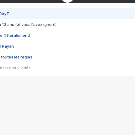
 DayZ
 a 13 ans (et vous l'avez ignoré)
e (littéralement)
im Rayan
 toutes les règles
s les jeux vidéo
us choquant de Rockstar ? - Le scandale BULLY
e plus moche de Steam
du RÊVE tourne au CAUCHEMAR
pendant 8 heures
it… à tort
umiliés par un jeu vidéo