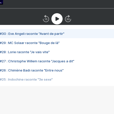
#30 : Eve Angeli raconte "Avant de partir"
#29 : MC Solaar raconte "Bouge de là"
28 : Lorie raconte "Je vais vite"
#27 : Christophe Willem raconte "Jacques a dit"
#26 : Chimène Badi raconte "Entre nous"
#25 : Indochine raconte "3e sexe"
#24 : Zaho raconte "C'est chelou"
#23 : Patrick Bruel raconte "Au café des délices"
#22 : Kyo raconte "Le chemin"