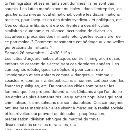
Si l’immigration et ses enfants sont dominés, ils ne sont pas
soumis.
Les
luttes menées sont multip
les
: dans l’entreprise,
les
quartiers, au niveau local et national, contre
les
discriminations
racistes, pour l’acquisition des droits syndicaux et politiques, etc.
Ces combats militants ont été confrontés à des difficultés
simi
la
ires : autonomie et alliance, accusation de diviser
les
travailleurs, précarités des militants, etc. Quel
les
leçons tirer de
ce patrimoine ? Comment transmettre cet héritage aux nouvel
les
générations de militants ?
Samedi 26 novembre - 14h30 / 19h :
Les
luttes d’aujourd’hui
Les
attaques contre l’immigration et ses
enfants ne cessent de s’accroîtrent ces dernières années.
Les
campagnes idéologiques se déploient pour construire
l’immigration et ses enfants comme « dangers », comme «
sexistes », comme « antirépublicains », comme coûteux pour
les
finances publiques, etc. De nouvel
les
cib
les
sont prises :
les
femmes que l’on prétend défendre,
les
Chibanis à qui l’on dénie
les
droits
les
plus élémentaires,
les
quartiers popu
la
ires qui sont
criminalisés,
les
musulmans qui sont diabolisés. Ces campagnes
ont une base matérielle : el
les
visent à masquer
la
réalité sociale
et
les
révoltes qui peuvent en découler : paupérisation,
précarisation, division ethnique du marché du travail,
discriminations sexistes et racistes, etc.
Les
luttes des femmes