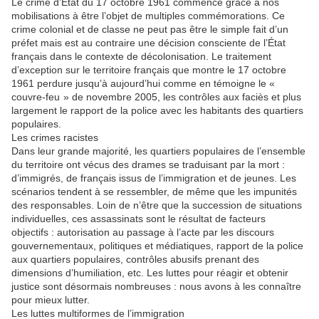
Le crime d’État du 17 octobre 1961 commence grâce à nos
mobilisations à être l’objet de multip
les
commémorations. Ce
crime colonial et de c
la
sse ne peut pas être le simple fait d’un
préfet mais est au contraire une décision consciente de l’État
français dans le contexte de décolonisation. Le traitement
d’exception sur le territoire français que montre le 17 octobre
1961 perdure jusqu’à aujourd’hui comme en témoigne le «
couvre-feu » de novembre 2005,
les
contrô
les
aux faciès et plus
la
rgement le rapport de
la
police avec
les
habitants des quartiers
popu
la
ires.
Les
crimes racistes
Dans leur grande majorité,
les
quartiers popu
la
ires de l’ensemble
du territoire ont vécus des drames se traduisant
par
la
mort :
d’immigrés, de français issus de l’immigration et de jeunes.
Les
scénarios tendent à se ressembler, de même que
les
impunités
des responsab
les
. Loin de n’être que
la
succession de situations
individuel
les
, ces assassinats sont le résultat de facteurs
objectifs : autorisation au passage à l’acte
par
les
discours
gouvernementaux, politiques et médiatiques, rapport de
la
police
aux quartiers popu
la
ires, contrô
les
abusifs prenant des
dimensions d’humiliation, etc.
Les
luttes pour réagir et obtenir
justice sont désormais nombreuses : nous avons à
les
connaître
pour mieux lutter.
Les
luttes multiformes de l’immigration