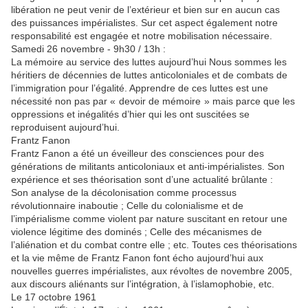
libération ne peut venir de l’extérieur et bien sur en aucun cas
des puissances impérialistes. Sur cet aspect également notre
responsabilité est engagée et notre mobilisation nécessaire.
Samedi 26 novembre - 9h30 / 13h :
La
mémoire au service des luttes aujourd’hui Nous sommes
les
héritiers de décennies de luttes anticolonia
les
et de combats de
l’immigration pour l’égalité. Apprendre de ces luttes est une
nécessité non pas
par
« devoir de mémoire » mais
par
ce que
les
oppressions et inégalités d’hier qui
les
ont suscitées se
reproduisent aujourd’hui.
Frantz Fanon
Frantz Fanon a été un éveilleur des consciences pour des
générations de militants anticoloniaux et anti-impérialistes. Son
expérience et ses théorisation sont d’une actualité brû
la
nte :
Son analyse de
la
décolonisation comme processus
révolutionnaire inaboutie ; Celle du colonialisme et de
l’impérialisme comme violent
par
nature suscitant en retour une
violence légitime des dominés ; Celle des mécanismes de
l’aliénation et du combat contre elle ; etc. Toutes ces théorisations
et
la
vie même de Frantz Fanon font écho aujourd’hui aux
nouvel
les
guerres impérialistes, aux révoltes de novembre 2005,
aux discours aliénants sur l’intégration, à l’is
la
mophobie, etc.
Le 17 octobre 1961