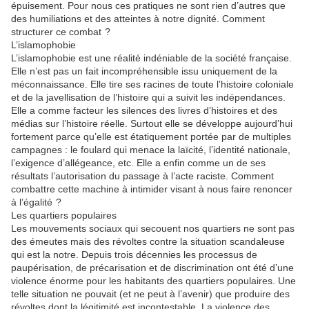
épuisement. Pour nous ces pratiques ne sont rien d’autres que
des humiliations et des atteintes à notre dignité. Comment
structurer ce combat ?
L’is
la
mophobie
L’is
la
mophobie est une réalité indéniable de
la
société française.
Elle n’est pas un fait incompréhensible issu uniquement de
la
méconnaissance. Elle tire ses racines de toute l’histoire coloniale
et de
la
javellisation de l’histoire qui a suivit
les
indépendances.
Elle a comme facteur
les
silences des livres d’histoires et des
médias sur l’histoire réelle. Surtout elle se développe aujourd’hui
fortement
par
ce qu’elle est étatiquement portée
par
de multip
les
campagnes : le fou
la
rd qui menace
la
la
ïcité, l’identité nationale,
l’exigence d’allégeance, etc. Elle a enfin comme un de ses
résultats l’autorisation du passage à l’acte raciste. Comment
combattre cette machine à intimider visant à nous faire renoncer
à l’égalité ?
Les
quartiers popu
la
ires
Les
mouvements sociaux qui secouent nos quartiers ne sont pas
des émeutes mais des révoltes contre
la
situation scandaleuse
qui est
la
notre. Depuis trois décennies
les
processus de
paupérisation, de précarisation et de discrimination ont été d’une
violence énorme pour
les
habitants des quartiers popu
la
ires. Une
telle situation ne pouvait (et ne peut à l’avenir) que produire des
révoltes dont
la
légitimité est incontestable.
La
violence des