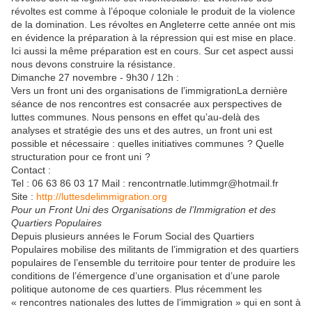
révoltes est comme à l’époque coloniale le produit de
la
violence
de
la
domination.
Les
révoltes en Angleterre cette année ont mis
en évidence
la
pré
par
ation à
la
répression qui est mise en p
la
ce.
Ici aussi
la
même pré
par
ation est en cours. Sur cet aspect aussi
nous devons construire
la
résistance.
Dimanche 27 novembre - 9h30 / 12h :
Vers un front uni des organisations de l’immigration
La
dernière
séance de nos rencontres est consacrée aux perspectives de
luttes communes. Nous pensons en effet qu’au-delà des
analyses et stratégie des uns et des autres, un front uni est
possible et nécessaire : quel
les
initiatives communes ? Quelle
structuration pour ce front uni ?
Contact :
Tel : 06 63 86 03 17 Mail : rencontrnatle.lutimmgr@hotmail.fr
Site :
http://luttesdelimmigration.org
Pour un Front Uni des Organisations de l’Immigration et des
Quartiers Popu
la
ires
Depuis plusieurs années le Forum Social des Quartiers
Popu
la
ires mobilise des militants de l’immigration et des quartiers
popu
la
ires de l’ensemble du territoire pour tenter de produire
les
conditions de l’émergence d’une organisation et d’une
par
ole
politique autonome de ces quartiers. Plus récemment
les
« rencontres nationa
les
des luttes de l’immigration » qui en sont à