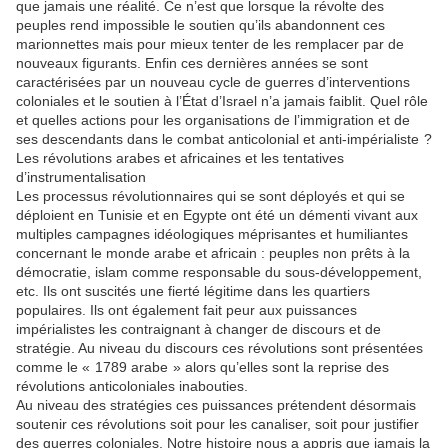
que jamais une réalité. Ce n’est que lorsque
la
révolte des
peup
les
rend impossible le soutien qu’ils abandonnent ces
marionnettes mais pour mieux tenter de
les
remp
la
cer
par
de
nouveaux figurants. Enfin ces dernières années se sont
caractérisées
par
un nouveau cycle de guerres d’interventions
colonia
les
et le soutien à l’État d’Israel n’a jamais faiblit. Quel rôle
et quel
les
actions pour
les
organisations de l’immigration et de
ses descendants dans le combat anticolonial et anti-impérialiste ?
Les
révolutions arabes et africaines et
les
tentatives
d’instrumentalisation
Les
processus révolutionnaires qui se sont déployés et qui se
déploient en Tunisie et en Egypte ont été un démenti vivant aux
multip
les
campagnes idéologiques méprisantes et humiliantes
concernant le monde arabe et africain : peup
les
non prêts à
la
démocratie, is
la
m comme responsable du sous-développement,
etc. Ils ont suscités une fierté légitime dans
les
quartiers
popu
la
ires. Ils ont également fait peur aux puissances
impérialistes
les
contraignant à changer de discours et de
stratégie. Au niveau du discours ces révolutions sont présentées
comme le « 1789 arabe » alors qu’el
les
sont
la
reprise des
révolutions anticolonia
les
inabouties.
Au niveau des stratégies ces puissances prétendent désormais
soutenir ces révolutions soit pour
les
canaliser, soit pour justifier
des guerres colonia
les
. Notre histoire nous a appris que jamais
la