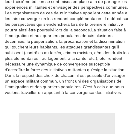
leur troisième édition se sont mises en p
la
ce afin de
par
tager
les
expériences militantes et envisager des perspectives communes.
Les
organisateurs de ces deux initiatives appellent cette année à
les
faire converger en
les
rendant complémentaires. Le débat sur
les
perspectives qui s’enclenchera lors de
la
première initiative
pourra ainsi être poursuivi lors de
la
seconde.
La
situation faite à
l’immigration et aux quartiers popu
la
ires depuis plusieurs
décennies,
la
paupérisation,
la
précarisation et
la
discrimination
qui touchent leurs habitants,
les
attaques grandissantes qu’il
subissent (contrô
les
au faciès, crimes racistes, déni des droits
les
plus élémentaires : au logement, à
la
santé, etc.), etc. rendent
nécessaire une dynamique de convergence susceptible
d’accroître
la
force des initiatives militantes qu’exige
la
situation.
Dans le respect des choix de chacun, il est possible d’envisager
un espace militant commun, un front uni des organisations de
l’immigration et des quartiers popu
la
ires. C’est à ce
la
que nous
voulons travailler en appe
la
nt à
la
convergence des initiatives.