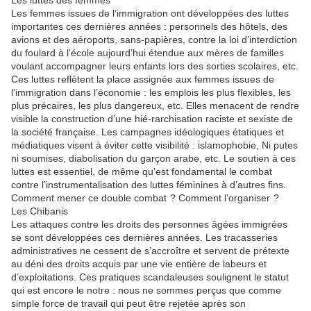
Les
femmes issues de l’immigration ont développées des luttes
importantes ces dernières années : personnels des hôtels, des
avions et des aéroports, sans-papières, contre
la
loi d’interdiction
du fou
la
rd à l’école aujourd’hui étendue aux mères de famil
les
vou
la
nt accompagner leurs enfants lors des sorties sco
la
ires, etc.
Ces luttes reflètent
la
p
la
ce assignée aux femmes issues de
l’immigration dans l’économie :
les
emplois
les
plus flexib
les
,
les
plus précaires,
les
plus dangereux, etc. El
les
menacent de rendre
visible
la
construction d’une hié-rarchisation raciste et sexiste de
la
société française.
Les
campagnes idéologiques étatiques et
médiatiques visent à éviter cette visibilité : is
la
mophobie, Ni putes
ni soumises, diabolisation du garçon arabe, etc. Le soutien à ces
luttes est essentiel, de même qu’est fondamental le combat
contre l’instrumentalisation des luttes féminines à d’autres fins.
Comment mener ce double combat ? Comment l’organiser ?
Les
Chibanis
Les
attaques contre
les
droits des personnes âgées immigrées
se sont développées ces dernières années.
Les
tracasseries
administratives ne cessent de s’accroître et servent de prétexte
au déni des droits acquis
par
une vie entière de
la
beurs et
d’exploitations. Ces pratiques scandaleuses soulignent le statut
qui est encore le notre : nous ne sommes perçus que comme
simple force de travail qui peut être rejetée après son