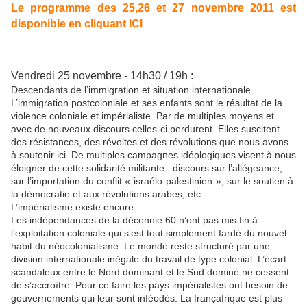
Le programme des 25,26 et 27 novembre 2011 est
disponible en cliquant ICI
Vendredi 25 novembre - 14h30 / 19h :
Descendants de l’immigration et situation internationale
L’immigration postcoloniale et ses enfants sont le résultat de
la
violence coloniale et impérialiste.
Par
de multip
les
moyens et
avec de nouveaux discours cel
les
-ci perdurent. El
les
suscitent
des résistances, des révoltes et des révolutions que nous avons
à soutenir ici. De multip
les
campagnes idéologiques visent à nous
éloigner de cette solidarité militante : discours sur l’allégeance,
sur l’importation du conflit « israélo-pa
les
tinien », sur le soutien à
la
démocratie et aux révolutions arabes, etc.
L’impérialisme existe encore
Les
indépendances de
la
décennie 60 n’ont pas mis fin à
l’exploitation coloniale qui s’est tout simplement fardé du nouvel
habit du néocolonialisme. Le monde reste structuré
par
une
division internationale inégale du travail de type colonial. L’écart
scandaleux entre le Nord dominant et le Sud dominé ne cessent
de s’accroître. Pour ce faire
les
pays impérialistes ont besoin de
gouvernements qui leur sont inféodés.
La
françafrique est plus