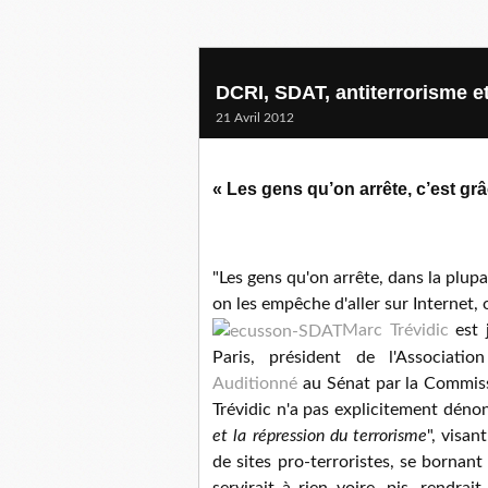
DCRI, SDAT, antiterrorisme et 
21 Avril 2012
« Les gens qu’on arrête, c’est grâ
"Les gens qu'on arrête, dans la plupar
on les empêche d'aller sur Internet, 
Marc Trévidic
est j
Paris, président de l'Associatio
Auditionné
au Sénat par la Commissi
Trévidic n'a pas explicitement déno
et la répression du terrorisme
", visa
de sites pro-terroristes, se bornan