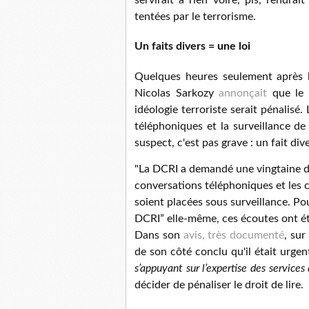
servirait à rien voire, pis, rendrait
tentées par le terrorisme.
Un faits divers = une loi
Quelques heures seulement après 
Nicolas Sarkozy
annonçait
que le f
idéologie terroriste serait pénalis
téléphoniques et la surveillance de
suspect, c'est pas grave : un fait div
"La DCRI a demandé une vingtaine d
conversations téléphoniques et les
soient placées sous surveillance. P
DCRI” elle-même, ces écoutes ont é
Dans son
avis, très documenté
, sur
de son côté conclu qu'il était urgen
s’appuyant sur l’expertise des services
décider de pénaliser le droit de lire.