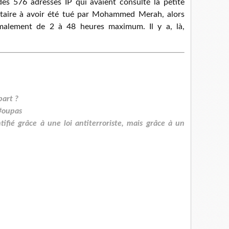
des 576 adresses IP qui avaient consulté la petite
itaire à avoir été tué par Mohammed Merah, alors
malement de 2 à 48 heures maximum. Il y a, là,
part ?
 #oupas
ié grâce à une loi antiterroriste, mais grâce à un