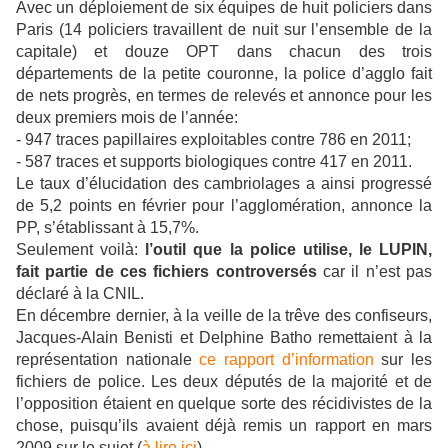
Avec un déploiement de six équipes de huit policiers dans
Paris (14 policiers travaillent de nuit sur l’ensemble de la
capitale) et douze OPT dans chacun des trois
départements de la petite couronne, la police d’agglo fait
de nets progrès, en termes de relevés et annonce pour les
deux premiers mois de l’année:
- 947 traces papillaires exploitables contre 786 en 2011;
- 587 traces et supports biologiques contre 417 en 2011.
Le taux d’élucidation des cambriolages a ainsi progressé
de 5,2 points en février pour l’agglomération, annonce la
PP, s’établissant à 15,7%.
Seulement voilà:
l’outil que la police utilise, le LUPIN,
fait partie de ces fichiers controversés
car il n’est pas
déclaré à la CNIL.
En décembre dernier, à la veille de la trêve des confiseurs,
Jacques-Alain Benisti et Delphine Batho remettaient à la
représentation nationale
ce rapport d’information
sur les
fichiers de police. Les deux députés de la majorité et de
l’opposition étaient en quelque sorte des récidivistes de la
chose, puisqu’ils avaient déjà remis un rapport en mars
2009 sur le sujet (
à lire ici
).