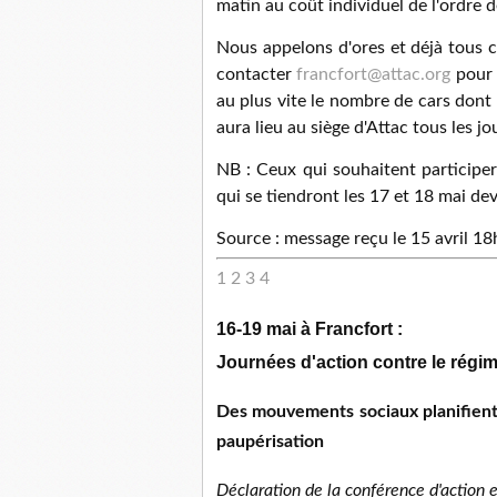
matin au coût individuel de l'ordre 
Nous appelons d'ores et déjà tous c
contacter
f
rancf
o
rt@at
ac.or
g
pour p
au plus vite le nombre de cars don
aura lieu au siège d'Attac tous les 
NB : Ceux qui souhaitent participer
qui se tiendront les 17 et 18 mai de
Source : message reçu le 15 avril 18
1
2
3
4
16-19 mai à Francfort :
Journées d'action contre le régime
Des mouvements sociaux planifient 
paupérisation
Déclaration de la conférence d'action