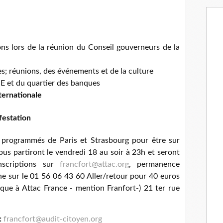
ons lors de la réunion du Conseil gouverneurs de la
es; réunions, des événements et de la culture
CE et du quartier des banques
ternationale
festation
t programmés de Paris et Strasbourg pour être sur
 bus partiront le vendredi 18 au soir à 23h et seront
nscriptions sur
f
rancf
o
rt@at
ac.or
g
, permanence
e sur le 01 56 06 43 60 Aller/retour pour 40 euros
èque à Attac France - mention Franfort-) 21 ter rue
:
f
rancf
o
rt@au
d
it-ci
t
oyen.
o
rg