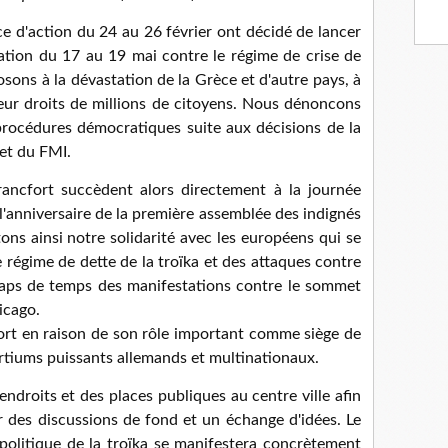
ce d'action du 24 au 26 février ont décidé de lancer
ation du 17 au 19 mai contre le régime de crise de
ons à la dévastation de la Grèce et d'autre pays, à
 leur droits de millions de citoyens. Nous dénoncons
procédures démocratiques suite aux décisions de la
 et du FMI.
rancfort succèdent alors directement à la journée
l'anniversaire de la première assemblée des indignés
ons ainsi notre solidarité avec les européens qui se
 régime de dette de la troïka et des attaques contre
 laps de temps des manifestations contre le sommet
icago.
fort en raison de son rôle important comme siège de
rtiums puissants allemands et multinationaux.
ndroits et des places publiques au centre ville afin
 des discussions de fond et un échange d'idées. Le
politique de la troïka se manifestera concrètement