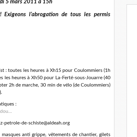
di 5 mars 2011 à 15h
! Exigeons l’abrogation de tous les permis
st : toutes les heures à Xh15 pour Coulommiers (1h
es les heures à Xh50 pour La-Ferté-sous-Jouarre (40
pter 2h de marche, 30 min de vélo (de Coulommiers)
.
atiques :
dou...
az-petrole-de-schiste@aldeah.org
masques anti grippe, vêtements de chantier, gilets