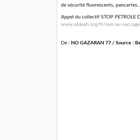
de sécurité fluorescents, pancartes
Appel du collectif STOP PETROLE 
www.aldeah.org/fr/non-au-saccage-
De :
NO GAZARAN 77 / Source : Bel