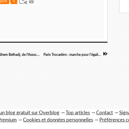
post
0
Tunisie : où sont les femmes ? Entretien avec Alhem Belhadj, de l'Association tunisienne des femmes démocrates
Paris Trocadéro : marche pour l'égalité, la liberté et la dignité
un blog gratuit sur Overblog
Top articles
Contact
Sign
Premium
Cookies et données personnelles
Préférences c