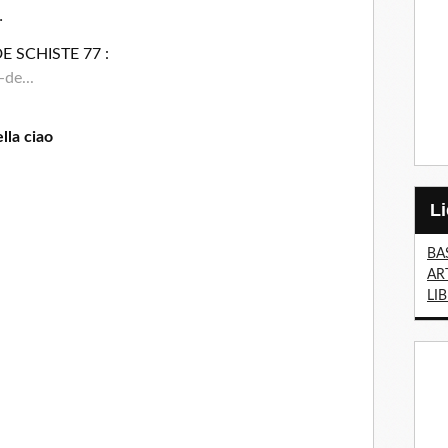
…
DE SCHISTE 77 :
de...
la ciao
BA
AR
LI