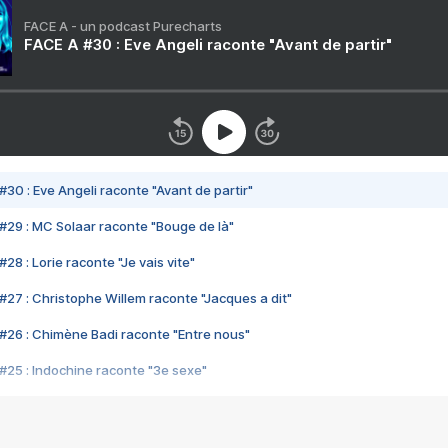
FACE A - un podcast Purecharts
FACE A #30 : Eve Angeli raconte "Avant de partir"
#30 : Eve Angeli raconte "Avant de partir"
#29 : MC Solaar raconte "Bouge de là"
28 : Lorie raconte "Je vais vite"
#27 : Christophe Willem raconte "Jacques a dit"
#26 : Chimène Badi raconte "Entre nous"
#25 : Indochine raconte "3e sexe"
#24 : Zaho raconte "C'est chelou"
#23 : Patrick Bruel raconte "Au café des délices"