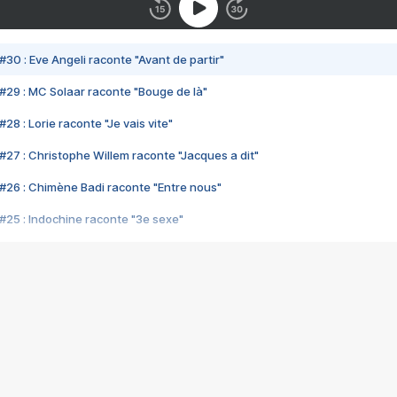
#30 : Eve Angeli raconte "Avant de partir"
#29 : MC Solaar raconte "Bouge de là"
28 : Lorie raconte "Je vais vite"
#27 : Christophe Willem raconte "Jacques a dit"
#26 : Chimène Badi raconte "Entre nous"
#25 : Indochine raconte "3e sexe"
#24 : Zaho raconte "C'est chelou"
#23 : Patrick Bruel raconte "Au café des délices"
#22 : Kyo raconte "Le chemin"
#21 : Nolwenn Leroy raconte "Cassé"
#20 : Patrick Hernandez raconte "Born to be alive"