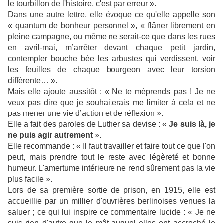
le tourbillon de l'histoire, c'est par erreur ».
Dans une autre lettre, elle évoque ce qu'elle appelle son
« quantum de bonheur personnel », « flâner librement en
pleine campagne, ou même ne serait-ce que dans les rues
en avril-mai, m’arrêter devant chaque petit jardin,
contempler bouche bée les arbustes qui verdissent, voir
les feuilles de chaque bourgeon avec leur torsion
différente… ».
Mais elle ajoute aussitôt : « Ne te méprends pas ! Je ne
veux pas dire que je souhaiterais me limiter à cela et ne
pas mener une vie d’action et de réflexion ».
Elle a fait des paroles de Luther sa devise : «
Je suis là, je
ne puis agir autrement
».
Elle recommande : « Il faut travailler et faire tout ce que l'on
peut, mais prendre tout le reste avec légèreté et bonne
humeur. L'amertume intérieure ne rend sûrement pas la vie
plus facile ».
Lors de sa première sortie de prison, en 1915, elle est
accueillie par un millier d'ouvrières berlinoises venues la
saluer ; ce qui lui inspire ce commentaire lucide : « Je ne
suis rien d'autre que le mât auquel elles ont accroché le