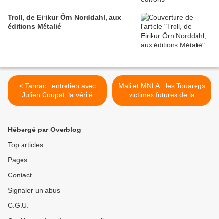
Troll, de Eirikur Örn Norddahl, aux
éditions Métalié
< Tarnac : entretien avec
Mali et MNLA : les Touaregs
Julien Coupat, la vérité
victimes futures de la
s'approche lentement
guerre qui vient >
Hébergé par Overblog
Top articles
Pages
Contact
Signaler un abus
C.G.U.