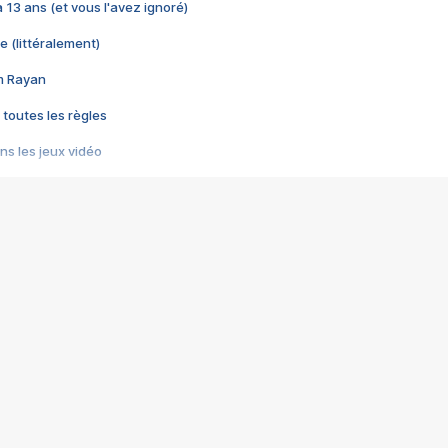
 a 13 ans (et vous l'avez ignoré)
e (littéralement)
im Rayan
 toutes les règles
s les jeux vidéo
us choquant de Rockstar ? - Le scandale BULLY
e plus moche de Steam
du RÊVE tourne au CAUCHEMAR
pendant 8 heures
it… à tort
umiliés par un jeu vidéo
ire - Final Fantasy 8
ti un empire - Age of Empires