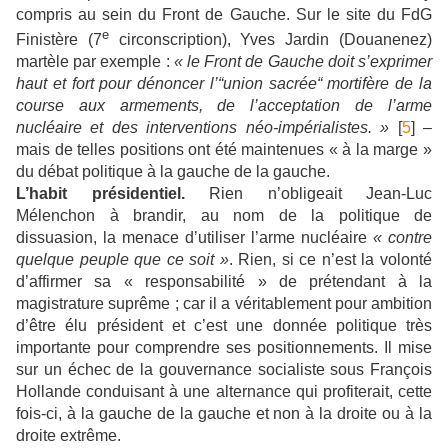
compris au sein du Front de Gauche. Sur le site du FdG
e
Finistère (7
circonscription), Yves Jardin (Douanenez)
martèle par exemple :
« le Front de Gauche doit s’exprimer
haut et fort pour dénoncer l’“union sacrée“ mortifère de la
course aux armements, de l’acceptation de l’arme
nucléaire et des interventions néo-impérialistes. »
[
5
] –
mais de telles positions ont été maintenues « à la marge »
du débat politique à la gauche de la gauche.
L’habit présidentiel.
Rien n’obligeait Jean-Luc
Mélenchon à brandir, au nom de la politique de
dissuasion, la menace d’utiliser l’arme nucléaire
« contre
quelque peuple que ce soit »
. Rien, si ce n’est la volonté
d’affirmer sa « responsabilité » de prétendant à la
magistrature suprême ; car il a véritablement pour ambition
d’être élu président et c’est une donnée politique très
importante pour comprendre ses positionnements. Il mise
sur un échec de la gouvernance socialiste sous François
Hollande conduisant à une alternance qui profiterait, cette
fois-ci, à la gauche de la gauche et non à la droite ou à la
droite extrême.