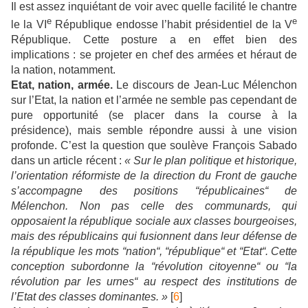
Il est assez inquiétant de voir avec quelle facilité le chantre
e
e
le la VI
République endosse l’habit présidentiel de la V
République. Cette posture a en effet bien des
implications : se projeter en chef des armées et héraut de
la nation, notamment.
Etat, nation, armée.
Le discours de Jean-Luc Mélenchon
sur l’Etat, la nation et l’armée ne semble pas cependant de
pure opportunité (se placer dans la course à la
présidence), mais semble répondre aussi à une vision
profonde. C’est la question que soulève François Sabado
dans un article récent :
« Sur le plan politique et historique,
l’orientation réformiste de la direction du Front de gauche
s’accompagne des positions “républicaines“ de
Mélenchon. Non pas celle des communards, qui
opposaient la république sociale aux classes bourgeoises,
mais des républicains qui fusionnent dans leur défense de
la république les mots “nation“, “république“ et “Etat“. Cette
conception subordonne la “révolution citoyenne“ ou “la
révolution par les urnes“ au respect des institutions de
l’Etat des classes dominantes. »
[
6
]