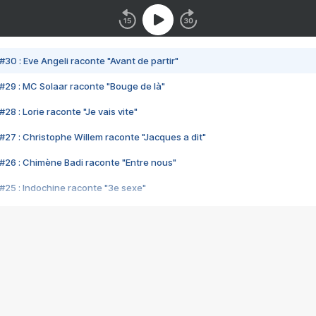
#30 : Eve Angeli raconte "Avant de partir"
#29 : MC Solaar raconte "Bouge de là"
28 : Lorie raconte "Je vais vite"
#27 : Christophe Willem raconte "Jacques a dit"
#26 : Chimène Badi raconte "Entre nous"
#25 : Indochine raconte "3e sexe"
#24 : Zaho raconte "C'est chelou"
#23 : Patrick Bruel raconte "Au café des délices"
#22 : Kyo raconte "Le chemin"
#21 : Nolwenn Leroy raconte "Cassé"
#20 : Patrick Hernandez raconte "Born to be alive"