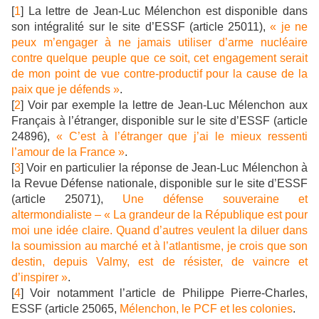
[
1
] La lettre de Jean-Luc Mélenchon est disponible dans
son intégralité sur le site d’ESSF (article 25011),
« je ne
peux m’engager à ne jamais utiliser d’arme nucléaire
contre quelque peuple que ce soit, cet engagement serait
de mon point de vue contre-productif pour la cause de la
paix que je défends »
.
[
2
] Voir par exemple la lettre de Jean-Luc Mélenchon aux
Français à l’étranger, disponible sur le site d’ESSF (article
24896),
« C’est à l’étranger que j’ai le mieux ressenti
l’amour de la France »
.
[
3
] Voir en particulier la réponse de Jean-Luc Mélenchon à
la Revue Défense nationale, disponible sur le site d’ESSF
(article 25071),
Une défense souveraine et
altermondialiste – « La grandeur de la République est pour
moi une idée claire. Quand d’autres veulent la diluer dans
la soumission au marché et à l’atlantisme, je crois que son
destin, depuis Valmy, est de résister, de vaincre et
d’inspirer »
.
[
4
] Voir notamment l’article de Philippe Pierre-Charles,
ESSF (article 25065,
Mélenchon, le PCF et les colonies
.