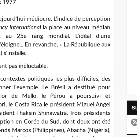
s 1977.
aujourd'hui médiocre. L'indice de perception
ncy International
la place au niveau médian
t au 25e rang mondial. L'idéal d'une
'éloigne... En revanche, « La République aux
 s'installe.
nt pas inéluctable.
ntextes politiques les plus difficiles, des
ner l'exemple. Le Brésil a destitué pour
llor de Mello, le Pérou a poursuivi et
i, le Costa Rica le président Miguel Angel
sident Thaksin Shinawatra. Trois présidents
uption en Corée du Sud, dont deux ont été
ds Marcos (Philippines), Abacha (Nigéria),