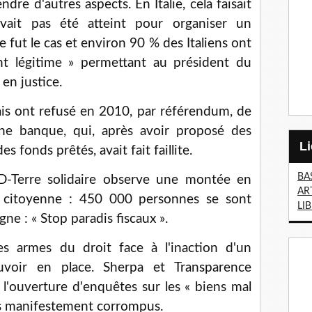
dre d'autres aspects. En Italie, cela faisait
ait pas été atteint pour organiser un
e fut le cas et environ 90 % des Italiens ont
nt légitime » permettant au président du
en justice.
ais ont refusé en 2010, par référendum, de
une banque, qui, après avoir proposé des
 fonds prêtés, avait fait faillite.
BA
FD-Terre solidaire observe une montée en
AR
n citoyenne : 450 000 personnes se sont
LI
gne : « Stop paradis fiscaux ».
es armes du droit face à l'inaction d'un
voir en place. Sherpa et Transparence
 l'ouverture d'enquêtes sur les « biens mal
ins manifestement corrompus.