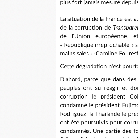
plus fort jamais mesuré depui
La situation de la France est 
de la corruption de
Transpare
de l'Union européenne, e
« République irréprochable » s
mains sales » (Caroline Fourest)
Cette dégradation n'est pourta
D'abord, parce que dans des co
peuples ont su réagir et don
corruption le président Co
condamné le président Fujimor
Rodriguez, la Thaïlande le pré
ont été poursuivis pour corr
condamnés. Une partie des fon