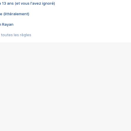
 a 13 ans (et vous l'avez ignoré)
e (littéralement)
im Rayan
 toutes les règles
s les jeux vidéo
us choquant de Rockstar ? - Le scandale BULLY
e plus moche de Steam
du RÊVE tourne au CAUCHEMAR
pendant 8 heures
it… à tort
umiliés par un jeu vidéo
ire - Final Fantasy 8
ti un empire - Age of Empires