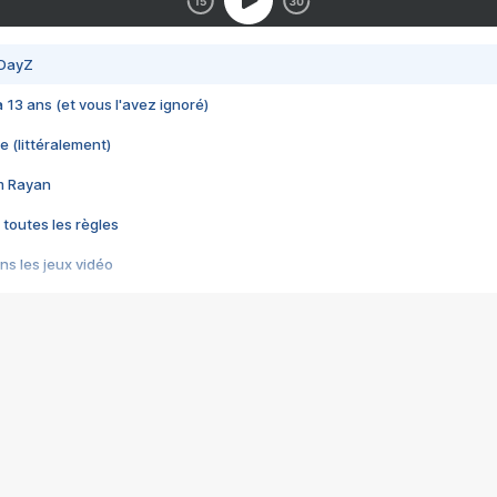
 DayZ
 a 13 ans (et vous l'avez ignoré)
e (littéralement)
im Rayan
 toutes les règles
s les jeux vidéo
us choquant de Rockstar ? - Le scandale BULLY
e plus moche de Steam
du RÊVE tourne au CAUCHEMAR
pendant 8 heures
it… à tort