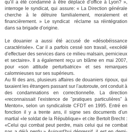
qu’il a été condamné à être déplacé d’office à Lyon? »,
interroge le syndicat, qui assure: « La Direction générale
cherche à le détruire familialement, moralement et
financièrement. » Le syndicat réclame sa réintégration
dans sa brigade d'origine.
Le douanier a aussi été accusé de «désobéissance
caractérisée». Car il a parfois cessé son travail, «excédé
d'effectuer des services dans ce milieu malsain, pernicieux
et sectaire». Il a également reçu un blâme en mai 2007,
pour «son attitude perturbatrice» et ses remarques
calomnieuses sur ses supérieurs.
Au fil des ans, plusieurs affaires de douaniers ripoux, qui
taxaient les étrangers passant sur l'autoroute, ont conduit à
des condamnations en correctionnelle. La direction
«reconnaissait l'existence de "pratiques particulières" à
Menton», selon un syndicaliste CFDT en 1995.
Entré en
fonction il y a trente ans, il signe ses documents d'un
martial «le soldat de la République» et cite Bertolt Brecht :
«Celui qui combat peut perdre, mais celui qui ne combat
pas a déjà perdu.» Aujourd'hui dépressif, il est en demi-