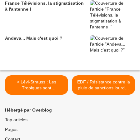
France Télévisions, la stigmatisation
à l'antenne !
Andeva... Mais c'est quoi ?
< Lévi-Strauss : Les
EDF / Résistance contre la
Tropiques sont
pluie de sanctions lourdes
tristes...Nous aussi...1/
sur les agents en lutte >
Hommage...
Hébergé par Overblog
Top articles
Pages
Contact