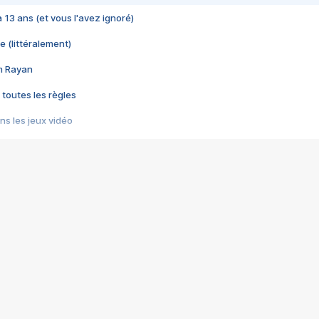
 a 13 ans (et vous l'avez ignoré)
e (littéralement)
im Rayan
 toutes les règles
s les jeux vidéo
us choquant de Rockstar ? - Le scandale BULLY
e plus moche de Steam
du RÊVE tourne au CAUCHEMAR
pendant 8 heures
it… à tort
umiliés par un jeu vidéo
ire - Final Fantasy 8