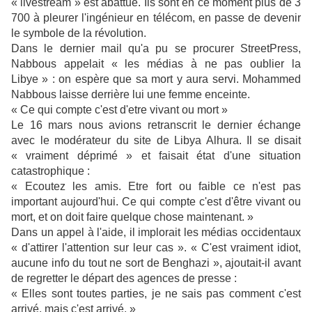
« livestream » est abattue. Ils sont en ce moment plus de 3
700 à pleurer l'ingénieur en télécom, en passe de devenir
le symbole de la révolution.
Dans le dernier mail qu'a pu se procurer StreetPress,
Nabbous appelait « les médias à ne pas oublier la
Libye » : on espère que sa mort y aura servi. Mohammed
Nabbous laisse derrière lui une femme enceinte.
« Ce qui compte c'est d'etre vivant ou mort »
Le 16 mars nous avions retranscrit le dernier échange
avec le modérateur du site de Libya Alhura. Il se disait
« vraiment déprimé » et faisait état d'une situation
catastrophique :
« Ecoutez les amis. Etre fort ou faible ce n'est pas
important aujourd'hui. Ce qui compte c'est d'être vivant ou
mort, et on doit faire quelque chose maintenant. »
Dans un appel à l'aide, il implorait les médias occidentaux
« d'attirer l'attention sur leur cas ». « C'est vraiment idiot,
aucune info du tout ne sort de Benghazi », ajoutait-il avant
de regretter le départ des agences de presse :
« Elles sont toutes parties, je ne sais pas comment c'est
arrivé, mais c'est arrivé. »