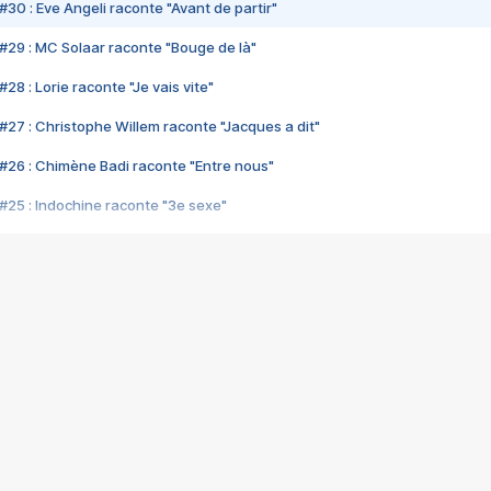
#30 : Eve Angeli raconte "Avant de partir"
#29 : MC Solaar raconte "Bouge de là"
28 : Lorie raconte "Je vais vite"
#27 : Christophe Willem raconte "Jacques a dit"
#26 : Chimène Badi raconte "Entre nous"
#25 : Indochine raconte "3e sexe"
#24 : Zaho raconte "C'est chelou"
#23 : Patrick Bruel raconte "Au café des délices"
#22 : Kyo raconte "Le chemin"
#21 : Nolwenn Leroy raconte "Cassé"
#20 : Patrick Hernandez raconte "Born to be alive"
#19 : Lorie raconte "Près de moi"
#18 : Michael Jones raconte "A nos actes manqués" (avec Jean-Jacque