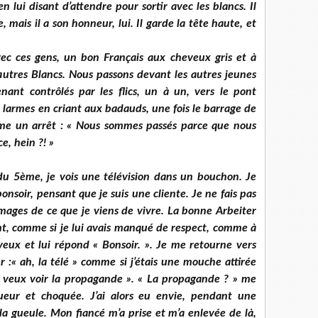
en lui disant d’attendre pour sortir avec les blancs. Il
, mais il a son honneur, lui. Il garde la tête haute, et
avec ces gens, un bon Français aux cheveux gris et à
autres Blancs. Nous passons devant les autres jeunes
enant contrôlés par les flics, un à un, vers le pont
 larmes en criant aux badauds, une fois le barrage de
ême un arrêt : « Nous sommes passés parce que nous
e, hein ?! »
 du 5ème, je vois une télévision dans un bouchon. Je
soir, pensant que je suis une cliente. Je ne fais pas
images de ce que je viens de vivre. La bonne Arbeiter
nt, comme si je lui avais manqué de respect, comme à
yeux et lui répond « Bonsoir. ». Je me retourne vers
 :« ah, la télé » comme si j’étais une mouche attirée
je veux voir la pro­pagande ». « La propagande ? » me
queur et choquée. J’ai alors eu envie, pendant une
la gueule. Mon fiancé m’a prise et m’a enle­vée de là,