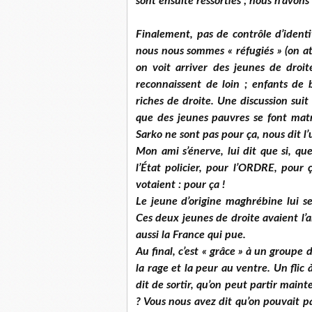
sont ensuite ressorties ; nous n’avons
Finalement, pas de contrôle d’ident
nous nous sommes « réfugiés » (on atte
on voit arriver des jeunes de droit
reconnaissent de loin ; enfants de 
riches de droite. Une discussion sui
que des jeunes pauvres se font matr
Sarko ne sont pas pour ça, nous dit l’u
Mon ami s’énerve, lui dit que si, qu
l’État poli­cier, pour l’ORDRE, pour 
votaient : pour ça !
Le jeune d’origine maghrébine lui se 
Ces deux jeunes de droite avaient l’a
aussi la France qui pue.
Au final, c’est « grâce » à un groupe
la rage et la peur au ventre. Un flic
dit de sortir, qu’on peut partir mainte
? Vous nous avez dit qu’on pouvait par