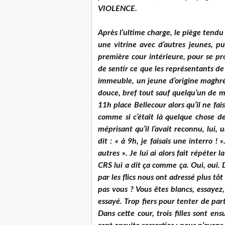
VIOLENCE.
Après l’ultime charge, le piège tendu
une vitrine avec d’autres jeunes, p
première cour intérieure, pour se pro
de sentir ce que les représentants de l’
immeuble, un jeune d’ori­gine maghré
douce, bref tout sauf quelqu’un de me
11h place Bellecour alors qu’il ne fais
comme si c’était là quelque chose de
méprisant qu’il l’avait reconnu, lui,
dit : « à 9h, je faisais une interro ! 
autres ». Je lui ai alors fait répéter 
CRS lui a dit ça comme ça. Oui, oui. 
par les flics nous ont adressé plus tôt
pas vous ? Vous êtes blancs, essayez, 
essayé. Trop fiers pour tenter de par
Dans cette cour, trois filles sont ens