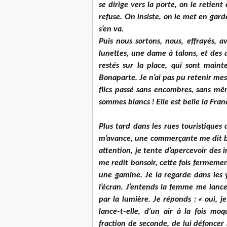
se dirige vers la porte, on le retient 
refuse. On insiste, on le met en garde
s’en va.
Puis nous sortons, nous, effrayés, 
lunettes, une dame à talons, et des 
restés sur la place, qui sont maint
Bonaparte. Je n’ai pas pu retenir mes
flics passé sans encombres, sans m
sommes blancs ! Elle est belle la Franc
Plus tard dans les rues touristiques
m’avance, une commerçante me dit bon
attention, je tente d’apercevoir des 
me redit bonsoir, cette fois fermeme
une gamine. Je la regarde dans les 
l’écran. J’entends la femme me lancer
par la lumière. Je réponds : « oui, 
lance-t-elle, d’un air à la fois mo
fraction de seconde, de lui défoncer 