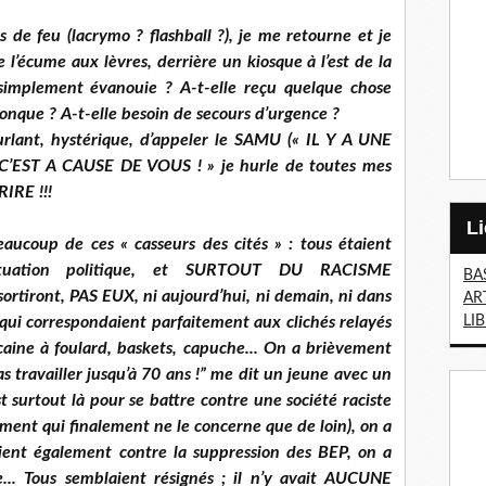
 de feu (lacrymo ? flashball ?), je me retourne et je
de l’écume aux lèvres, derrière un kiosque à l’est de la
 simplement évanouie ? A-t-elle reçu quelque chose
lconque ? A-t-elle besoin de secours d’urgence ?
rlant, hystérique, d’appeler le SAMU (« IL Y A UNE
EST A CAUSE DE VOUS ! » je hurle de toutes mes
IRE !!!
ucoup de ces « casseurs des cités » : tous étaient
situation politique, et SURTOUT DU RACISME
BA
rtiront, PAS EUX, ni aujourd’hui, ni demain, ni dans
AR
 qui correspondaient parfaitement aux clichés relayés
LI
icaine à fou­lard, baskets, capuche... On a brièvement
as travailler jusqu’à 70 ans !” me dit un jeune avec un
l est surtout là pour se battre contre une société raciste
ément qui finalement ne le concerne que de loin), on a
aient également contre la suppression des BEP, on a
... Tous semblaient résignés ; il n’y avait AUCUNE