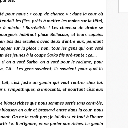
 pas osé.
ité pour nous : « coup de chance » : dans la cour où
ndait les flics, prêts à mettre les mains sur la tête),
e à mèche ! Surréaliste ! Les cheveux de droite se
bourgeois habitant place Bellecour, et leurs copains
t en bas des escaliers avec deux d’entre eux, pendant
aquer sur la place : non, tous les gens qui ont voté
n des jeunes à la coupe Sarko fils pré-tonte ; ça....
e si on a voté Sarko, on a voté pour le racisme, pour
ça, CA... Les gens savaient, ils savaient pour quoi ils
tait, c’est juste un gamin qui veut rentrer chez lui.
ir si sympathiques, si innocents, et pourtant c’est eux
 de blancs riches que nous sommes sortis sans contrôle,
 à blouson en cuir et brassard entre dans la cour, nous
nant. On ne le croit pas ; je lui dis :« et tout à l’heure
tir ! ». Il m’ignore, et va parler aux riches. Le gamin