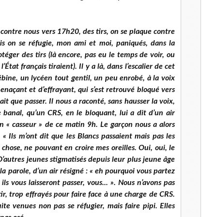
 contre nous vers 17h20, des tirs, on se plaque contre
uis on se réfugie, mon ami et moi, paniqués, dans la
téger des tirs (là encore, pas eu le temps de voir, ou
État français tiraient). Il y a là, dans l’escalier de cet
bine, un lycéen tout gentil, un peu enrobé, à la voix
naçant et d’effrayant, qui s’est retrouvé bloqué vers
ait que passer. Il nous a raconté, sans hausser la voix,
 banal, qu’un CRS, en le bloquant, lui a dit d’un air
 un « casseur » de ce matin 9h. Le garçon nous a alors
». « Ils m’ont dit que les Blancs passaient mais pas les
la chose, ne pouvant en croire mes oreilles. Oui, oui, le
D’autres jeunes stigmatisés depuis leur plus jeune âge
 la parole, d’un air résigné : « eh pourquoi vous partez
ils vous laisseront passer, vous... ». Nous n’avons pas
tir, trop effrayés pour faire face à une charge de CRS.
uite venues non pas se réfugier, mais faire pipi. Elles