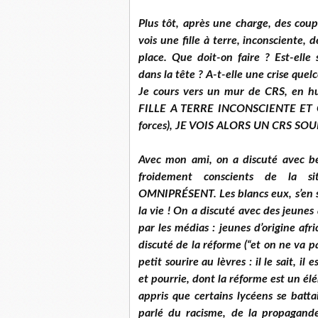
Plus tôt, après une charge, des coups
vois une fille à terre, inconsciente, 
place. Que doit-on faire ? Est-elle
dans la tête ? A-t-elle une crise que
Je cours vers un mur de CRS, en hu
FILLE A TERRE INCONSCIENTE ET C’
forces), JE VOIS ALORS UN CRS SOUR
Avec mon ami, on a discuté avec bea
froidement conscients de la 
OMNIPRÉSENT. Les blancs eux, s’en so
la vie ! On a discuté avec des jeunes
par les médias : jeunes d’origine afr
discuté de la réforme (“et on ne va p
petit sourire au lèvres : il le sait, i
et pourrie, dont la réforme est un él
appris que certains lycéens se batt
parlé du racisme, de la propagande