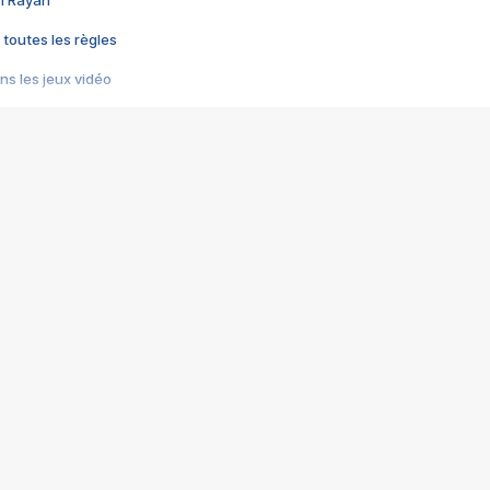
im Rayan
 toutes les règles
s les jeux vidéo
us choquant de Rockstar ? - Le scandale BULLY
e plus moche de Steam
du RÊVE tourne au CAUCHEMAR
pendant 8 heures
it… à tort
umiliés par un jeu vidéo
ire - Final Fantasy 8
ti un empire - Age of Empires
story DOFUS
tard, il crée l'un des pires jeux de tous les temps, MindsEye.