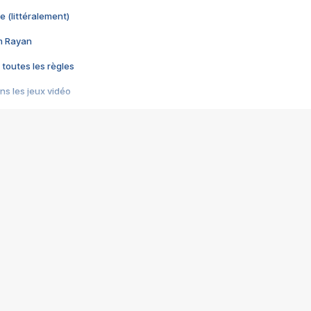
e (littéralement)
im Rayan
 toutes les règles
s les jeux vidéo
us choquant de Rockstar ? - Le scandale BULLY
e plus moche de Steam
du RÊVE tourne au CAUCHEMAR
pendant 8 heures
it… à tort
umiliés par un jeu vidéo
ire - Final Fantasy 8
ti un empire - Age of Empires