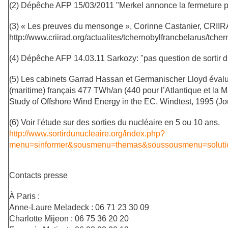
(2) Dépêche AFP 15/03/2011 "Merkel annonce la fermeture pr
(3) « Les preuves du mensonge », Corinne Castanier, CRII
http://www.criirad.org/actualites/tchernobylfrancbelarus/tche
(4) Dépêche AFP 14.03.11 Sarkozy: "pas question de sortir d
(5) Les cabinets Garrad Hassan et Germanischer Lloyd évaluen
(maritime) français 477 TWh/an (440 pour l’Atlantique et la 
Study of Offshore Wind Energy in the EC, Windtest, 1995 (Jou
(6) Voir l'étude sur des sorties du nucléaire en 5 ou 10 ans.
http://www.sortirdunucleaire.org/index.php?
menu=sinformer&sousmenu=themas&soussousmenu=solut
Contacts presse
À Paris :
Anne-Laure Meladeck : 06 71 23 30 09
Charlotte Mijeon : 06 75 36 20 20