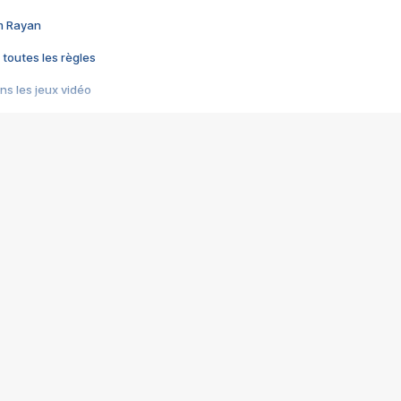
im Rayan
 toutes les règles
s les jeux vidéo
us choquant de Rockstar ? - Le scandale BULLY
e plus moche de Steam
du RÊVE tourne au CAUCHEMAR
pendant 8 heures
it… à tort
umiliés par un jeu vidéo
ire - Final Fantasy 8
ti un empire - Age of Empires
story DOFUS