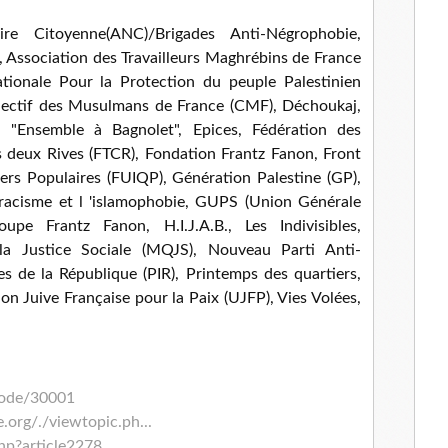
ire Citoyenne(ANC)/Brigades Anti-Négrophobie,
ix, Association des Travailleurs Maghrébins de France
tionale Pour la Protection du peuple Palestinien
lectif des Musulmans de France (CMF), Déchoukaj,
, "Ensemble à Bagnolet", Epices, Fédération des
 deux Rives (FTCR), Fondation Frantz Fanon, Front
ers Populaires (FUIQP), Génération Palestine (GP),
racisme et l 'islamophobie, GUPS (Union Générale
upe Frantz Fanon, H.I.J.A.B., Les Indivisibles,
a Justice Sociale (MQJS), Nouveau Parti Anti-
nes de la République (PIR), Printemps des quartiers,
on Juive Française pour la Paix (UJFP), Vies Volées,
node/30001
.org/./viewtopic.ph...
hp?article2278