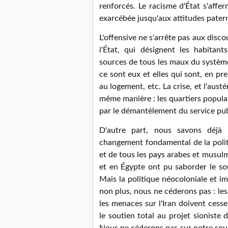
renforcés. Le racisme d'État s'affe
exarcébée jusqu'aux attitudes patern
L'offensive ne s'arrête pas aux disco
l'État, qui désignent les habitan
sources de tous les maux du système a
ce sont eux et elles qui sont, en pr
au logement, etc. La crise, et l'aust
même manière : les quartiers popula
par le démantèlement du service pub
D'autre part, nous savons déjà 
changement fondamental de la politiq
et de tous les pays arabes et musulm
et en Égypte ont pu saborder le sou
Mais la politique néocoloniale et i
non plus, nous ne céderons pas : les
les menaces sur l'Iran doivent cess
le soutien total au projet sioniste
Nous ne céderons pas sur notre sout