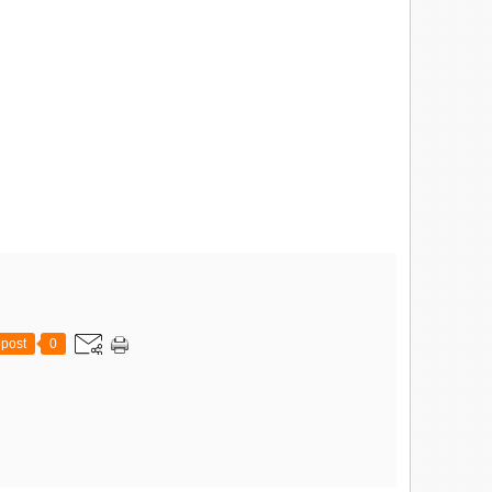
post
0