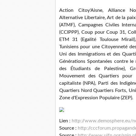
Action Citoy'Aisne, Alliance No
Alternative Libertaire, Art de la pa
(ATMF), Campagnes Civiles Interna
(CCIPPP), Coup pour Coup 31, Col
ETM 31 (Egalité Toulouse Mirail)
Tunisiens pour une Citoyenneté des
Uni des Immigrations et des Quarti
Générations Spontanées contre le 
des Étudiants de Palestine), Gro
Mouvement des Quartiers pour l
capitaliste (NPA), Parti des Indigè
Quartiers Nord Quartiers Forts, Uni
Zone d'Expression Populaire (ZEP).
Lien :
http://www.demosphere.eu/
Source :
http://cccforum.propagande
Source :
http://www.ujfp.org/spip.p