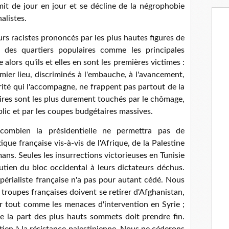
rmit de jour en jour et se décline de la négrophobie
alistes.
urs racistes prononcés par les plus hautes figures de
ts des quartiers populaires comme les principales
lors qu'ils et elles en sont les premières victimes :
emier lieu, discriminés à l'embauche, à l'avancement,
érité qui l'accompagne, ne frappent pas partout de la
ires sont les plus durement touchés par le chômage,
lic et par les coupes budgétaires massives.
combien la présidentielle ne permettra pas de
ue française vis-à-vis de l'Afrique, de la Palestine
ans. Seules les insurrections victorieuses en Tunisie
tien du bloc occidental à leurs dictateurs déchus.
mpérialiste française n'a pas pour autant cédé. Nous
 troupes françaises doivent se retirer d'Afghanistan,
er tout comme les menaces d'intervention en Syrie ;
 de la part des plus hauts sommets doit prendre fin.
ien à la résistance palestinienne. Nous ne céderons