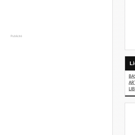
Publicité
BA
AR
LI