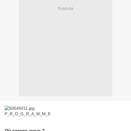
Publicité
P_R_O_G_R_A_M_M_E
Où serons-nous ?