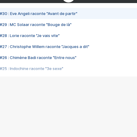
#30 : Eve Angeli raconte "Avant de partir"
#29 : MC Solaar raconte "Bouge de là"
28 : Lorie raconte "Je vais vite"
#27 : Christophe Willem raconte "Jacques a dit"
#26 : Chimène Badi raconte "Entre nous"
#25 : Indochine raconte "3e sexe"
#24 : Zaho raconte "C'est chelou"
#23 : Patrick Bruel raconte "Au café des délices"
#22 : Kyo raconte "Le chemin"
#21 : Nolwenn Leroy raconte "Cassé"
#20 : Patrick Hernandez raconte "Born to be alive"
#19 : Lorie raconte "Près de moi"