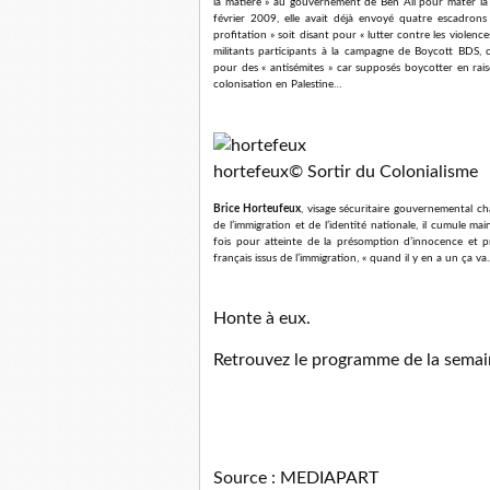
la matière » au gouvernement de Ben Ali pour mater la ré
février 2009, elle avait déjà envoyé quatre escadro
profitation » soit disant pour « lutter contre les violences
militants participants à la campagne de Boycott BDS
pour des « antisémites » car supposés boycotter en rais
colonisation en Palestine…
hortefeux
© Sortir du Colonialisme
Brice Horteufeux
, visage sécuritaire gouvernemental cha
de l’immigration et de l’identité nationale, il cumule m
fois pour atteinte de la présomption d’innocence et pro
français issus de l’immigration, « quand il y en a un ça va
Honte à eux.
Retrouvez le programme de la semai
Source : MEDIAPART