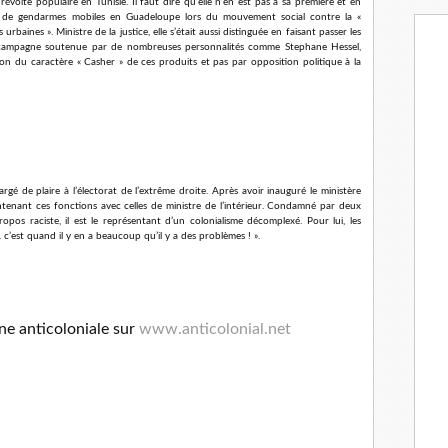
volte populaire en Tunisie. Il faut dire qu’elle n’en est pas à sa première et en
ns de gendarmes mobiles en Guadeloupe lors du mouvement social contre la «
 urbaines ». Ministre de la justice, elle s’était aussi distinguée en faisant passer les
, campagne soutenue par de nombreuses personnalités comme Stephane Hessel,
on du caractère « Casher » de ces produits et pas par opposition politique à la
rgé de plaire à l’électorat de l’extrême droite. Après avoir inauguré le ministère
aintenant ces fonctions avec celles de ministre de l’intérieur. Condamné par deux
pos raciste, il est le représentant d’un colonialisme décomplexé. Pour lui, les
.. c’est quand il y en a beaucoup qu’il y a des problèmes ! ».
ne anticoloniale sur
www.anticolonial.net