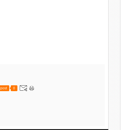
post
0