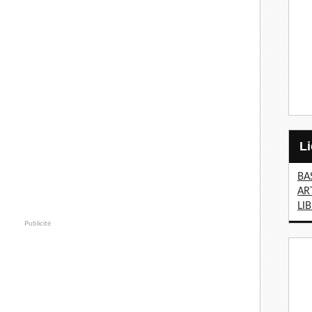
BA
AR
LI
Publicité