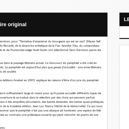
ire original
rninon, pour "Tentative d’assassinat du bourgeois qui est en moi" (Maren Sell
 Ricciotti, de la directrice artisitique de la Fiac Jennifer Flay, du compositeur
cki et de l’humoriste belge Noël Godin ont sélectionné Yann Kerninon parmi dix
ue dans le paysage littéraire actuel. Ce Goncourt du pamphlet a été créé en
ic. Le pamphlet est aujourd’hui plus que jamais d’actualité : une arme littéraire
s de société.
s éditions Anabet en 2005, explique les raisons d’être d’un prix du pamphlet
nre suffisamment large et vivant pour qu’il puisse accueillir différents types de
e ouverture-là se traduit dans la sélection par des choix qui peuvent parfois
 plus à des enquêtes-documents, des bande dessinées, des textes quasi-poétiques,
t de la troisième édition, Jean-Luc Nancy (Vérité de la démocratie). Ce qui nous
 montrer que le pamphlet n’est pas une attaque ad hominem, une espèce de bile
mais au contraire une polémique ouverte qui peut s’enrichir de points de vue
ents :