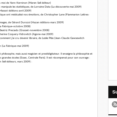
en moi de Yann Kerninon (Maren Sell éditeur)
manipule les statistiques, de Lorraine Data (La découverte-mai 2009)
Massot éditions-avril 2009)
tique ont médicalisé nos émotions, de Christopher Lane (Flammarion Lettres-
s images, de Gérard Durozoï (Hazan éditions-mars 2009)
La Fabrique-octobre 2008)
e Beatriz Preciado (Grasset-novembre 2008)
 Catherine Coquery-Vidrovitch (Agone-mai 2009)
comment j’ai cru devenir libraire, de Leslie Plée (Jean-Claude Gawsewitch
un (La Fabrique-mai 2009)
philosophe, mais aussi magicien et prestidigitateur. Il enseigne la philosophie et
eurs grandes écoles (Essec, Centrale Paris). Il est récompensé pour son ouvrage :
 Sell éditeurs, mars 2009) :