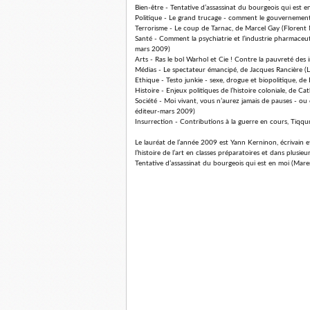
Bien-être - Tentative d’assassinat du bourgeois qui est 
Politique - Le grand trucage - comment le gouvernement 
Terrorisme - Le coup de Tarnac, de Marcel Gay (Florent 
Santé - Comment la psychiatrie et l’industrie pharmaceu
mars 2009)
Arts - Ras le bol Warhol et Cie ! Contre la pauvreté de
Médias - Le spectateur émancipé, de Jacques Rancière (
Ethique - Testo junkie - sexe, drogue et biopolitique, d
Histoire - Enjeux politiques de l’histoire coloniale, de
Société - Moi vivant, vous n’aurez jamais de pauses - ou 
éditeur-mars 2009)
Insurrection - Contributions à la guerre en cours, Tiqq
Le lauréat de l’année 2009 est Yann Kerninon, écrivain et 
l’histoire de l’art en classes préparatoires et dans plusi
Tentative d’assassinat du bourgeois qui est en moi (Maren