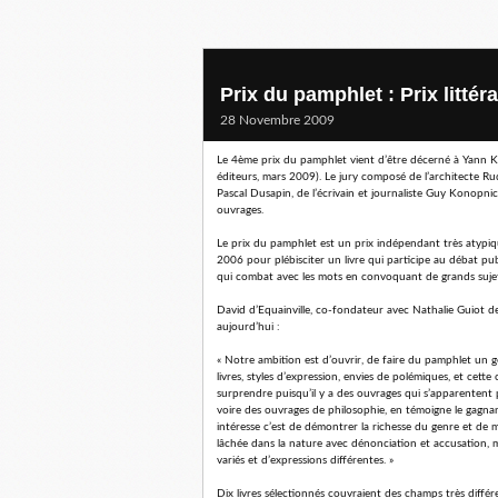
Prix du pamphlet : Prix littéra
28 Novembre 2009
Le 4ème prix du pamphlet vient d’être décerné à Yann Ke
éditeurs, mars 2009). Le jury composé de l’architecte Rudy
Pascal Dusapin, de l’écrivain et journaliste Guy Konopni
ouvrages.
Le prix du pamphlet est un prix indépendant très atypiq
2006 pour plébisciter un livre qui participe au débat publ
qui combat avec les mots en convoquant de grands sujet
David d’Equainville, co-fondateur avec Nathalie Guiot de
aujourd’hui :
« Notre ambition est d’ouvrir, de faire du pamphlet un ge
livres, styles d’expression, envies de polémiques, et cett
surprendre puisqu’il y a des ouvrages qui s’apparentent
voire des ouvrages de philosophie, en témoigne le gagnan
intéresse c’est de démontrer la richesse du genre et de
lâchée dans la nature avec dénonciation et accusation, 
variés et d’expressions différentes. »
Dix livres sélectionnés couvraient des champs très différ