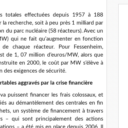
s totales effectuées depuis 1957 à 188
 la recherche, soit à peu près 1 milliard par
on du parc nucléaire (58 réacteurs). Avec un
MW) qui ne fait qu’augmenter en fonction
n de chaque réacteur. Pour Fessenheim,
est de 1, 07 million d’euros/MW, alors que
nstruite en 2000, le coût par MW s’élève à
on des exigences de sécurité.
rtables aggravés par la crise financière
a puissent financer les frais colossaux, et
 liés au démantèlement des centrales en fin
chets, un système de financement à travers
iers – qui sont principalement des actions
ations – a été mis en place depuis 2006. Il