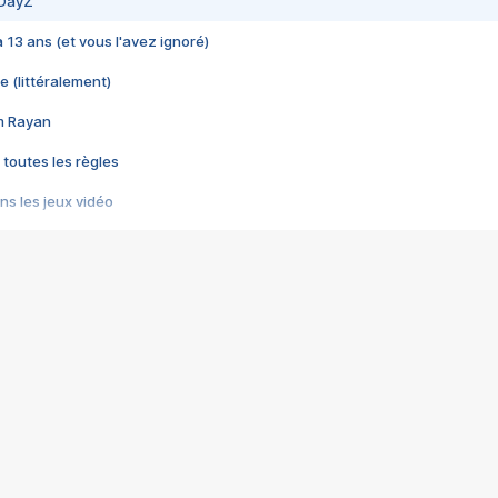
 DayZ
 a 13 ans (et vous l'avez ignoré)
e (littéralement)
im Rayan
 toutes les règles
s les jeux vidéo
us choquant de Rockstar ? - Le scandale BULLY
e plus moche de Steam
du RÊVE tourne au CAUCHEMAR
pendant 8 heures
it… à tort
umiliés par un jeu vidéo
ire - Final Fantasy 8