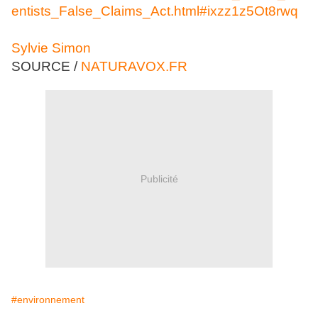
entists_False_Claims_Act.html#ixzz1z5Ot8rwq
Sylvie Simon
SOURCE /
NATURAVOX.FR
Publicité
#environnement