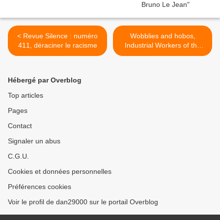
< Revue Silence : numéro
Wobblies and hobos,
411, déraciner le racisme
Industrial Workers of the
World, agitateurs itinérants
aux Etats-Unis, 1905-1919,
de Joyce Kornbluh,
Hébergé par Overblog
L'insomniaque éditeur >
Top articles
Pages
Contact
Signaler un abus
C.G.U.
Cookies et données personnelles
Préférences cookies
Voir le profil de dan29000 sur le portail Overblog