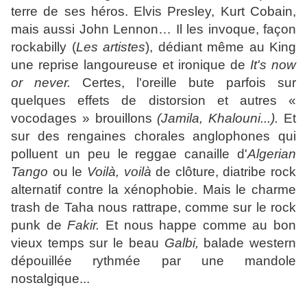
terre de ses héros. Elvis Presley, Kurt Cobain,
mais aussi John Lennon… Il les invoque, façon
rockabilly (
Les artistes
), dédiant même au King
une reprise langoureuse et ironique de
It's now
or never
.
Certes, l'oreille bute parfois sur
quelques effets de distorsion et autres «
vocodages » brouillons
(Jamila, Khalouni...).
Et
sur des rengaines chorales anglophones qui
polluent un peu le reggae canaille d'
Algerian
Tango
ou le
Voilà, voilà
de clôture, diatribe rock
alternatif contre la xénophobie. Mais le charme
trash de Taha nous rattrape, comme sur le rock
punk de
Fakir.
Et nous happe comme au bon
vieux temps sur le beau
Galbi,
balade western
dépouillée rythmée par une mandole
nostalgique...