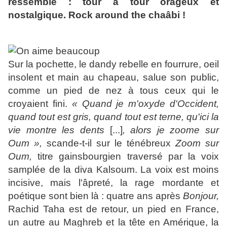
ressemble : tour à tour orageux et
nostalgique. Rock around the chaâbi !
Sur la pochette, le dandy rebelle en fourrure, oeil
insolent et main au chapeau, salue son public,
comme un pied de nez à tous ceux qui le
croyaient fini.
« Quand je m'oxyde d'Occident,
quand tout est gris, quand tout est terne, qu'ici la
vie montre les dents
[...]
, alors je zoome sur
Oum »,
scande-t-il sur le ténébreux
Zoom sur
Oum,
titre gainsbourgien traversé par la voix
samplée de la diva Kalsoum. La voix est moins
incisive, mais l'âpreté, la rage mordante et
poétique sont bien là : quatre ans après
Bonjour,
Rachid Taha est de retour, un pied en France,
un autre au Maghreb et la tête en Amérique, la