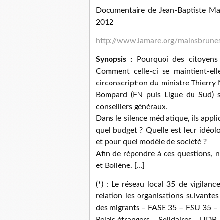
Documentaire de Jean-Baptiste Mal
2012
http://www.lamare.org/mainsbrune
Synopsis :
Pourquoi des citoyens a
Comment celle-ci se maintient-el
circonscription du ministre Thierry
Bompard (FN puis Ligue du Sud) s
conseillers généraux.
Dans le silence médiatique, ils app
quel budget ? Quelle est leur idéol
et pour quel modèle de société ?
Afin de répondre à ces questions, 
et Bollène. […]
(*) : Le réseau local 35 de vigilan
relation les organisations suivantes
des migrants – FASE 35 – FSU 35 
Relais étrangers – Solidaires – UDB.