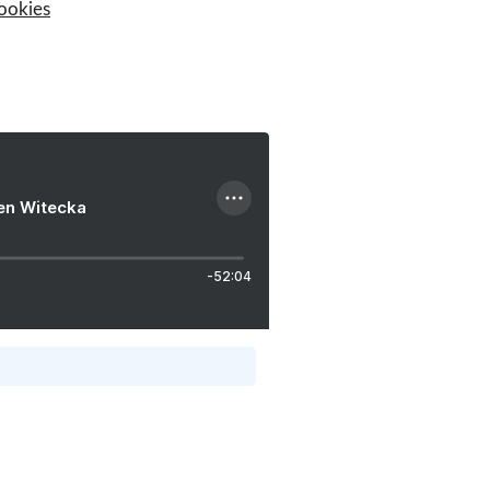
ookies
ien Witecka
-52:04