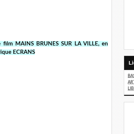
r le film MAINS BRUNES SUR LA VILLE, en
brique ECRANS
BA
AR
LI