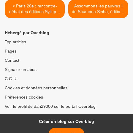
< Paris 20e : rencontre-
Assommons les pauvres !
débat des éditions Syllepse
de Shumona Sinha, éditions
pour "Un troussage de
de l'Olivier >
domestique"
Hébergé par Overblog
Top articles
Pages
Contact
Signaler un abus
C.G.U.
Cookies et données personnelles
Préférences cookies
Voir le profil de dan29000 sur le portail Overblog
Créer un blog sur Overblog