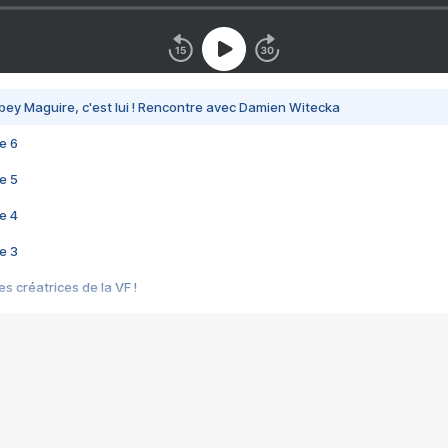
bey Maguire, c'est lui ! Rencontre avec Damien Witecka
e 6
e 5
e 4
e 3
s créatrices de la VF !
e 2
e 1
e Mektoub My Love arrive enfin ! Rencontre avec Shaïn Boumedine et Sal
i : après Toni en famille