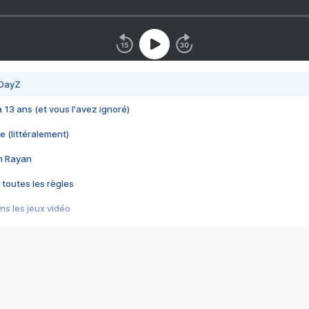
 DayZ
 a 13 ans (et vous l'avez ignoré)
e (littéralement)
im Rayan
 toutes les règles
s les jeux vidéo
us choquant de Rockstar ? - Le scandale BULLY
e plus moche de Steam
du RÊVE tourne au CAUCHEMAR
pendant 8 heures