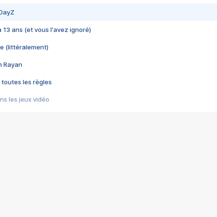
 DayZ
 a 13 ans (et vous l'avez ignoré)
e (littéralement)
im Rayan
 toutes les règles
s les jeux vidéo
us choquant de Rockstar ? - Le scandale BULLY
e plus moche de Steam
du RÊVE tourne au CAUCHEMAR
pendant 8 heures
it… à tort
umiliés par un jeu vidéo