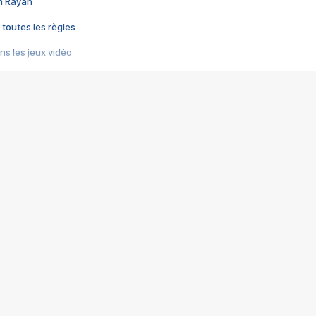
im Rayan
 toutes les règles
s les jeux vidéo
us choquant de Rockstar ? - Le scandale BULLY
e plus moche de Steam
du RÊVE tourne au CAUCHEMAR
pendant 8 heures
it… à tort
umiliés par un jeu vidéo
ire - Final Fantasy 8
ti un empire - Age of Empires
story DOFUS
tard, il crée l'un des pires jeux de tous les temps, MindsEye.