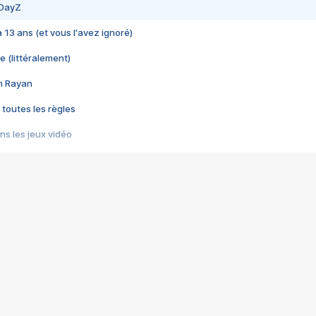
 DayZ
 a 13 ans (et vous l'avez ignoré)
e (littéralement)
im Rayan
 toutes les règles
s les jeux vidéo
us choquant de Rockstar ? - Le scandale BULLY
e plus moche de Steam
du RÊVE tourne au CAUCHEMAR
pendant 8 heures
it… à tort
umiliés par un jeu vidéo
ire - Final Fantasy 8